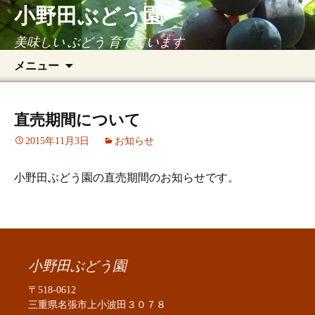
小野田ぶどう園
美味しい ぶどう 育てています
コ
検
メニュー
ン
索:
テ
ン
直売期間について
ツ
2015年11月3日
へ
お知らせ
ス
キ
小野田ぶどう園の直売期間のお知らせです。
ッ
プ
小野田ぶどう園
〒518-0612
三重県名張市上小波田３０７８