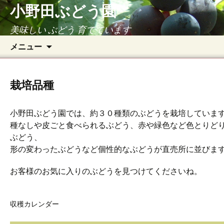
小野田ぶどう園
美味しい ぶどう 育てています
コ
検
メニュー
ン
索:
テ
ン
栽培品種
ツ
へ
ス
小野田ぶどう園では、約３０種類のぶどうを栽培していま
キ
種なしや皮ごと食べられるぶどう、赤や緑色など色とりど
ッ
ぶどう、
プ
形の変わったぶどうなど個性的なぶどうが直売所に並びま
お客様のお気に入りのぶどうを見つけてくださいね。
収穫カレンダー