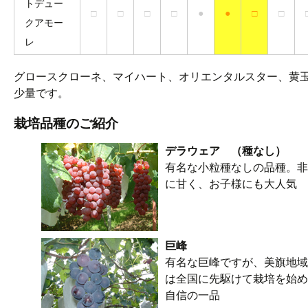
トデュー
□
□
□
□
●
●
□
□
クアモー
レ
グロースクローネ、マイハート、オリエンタルスター、黄
少量です。
栽培品種のご紹介
デラウェア （種なし）
有名な小粒種なしの品種。非
に甘く、お子様にも大人気
巨峰
有名な巨峰ですが、美旗地域
は全国に先駆けて栽培を始め
自信の一品