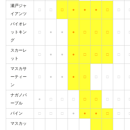
瀬戸ジャ
□
□
□
●
●
●
□
□
イアンツ
バイオレ
ットキン
□
●
●
●
□
□
□
□
グ
スカーレ
□
●
●
●
□
□
□
□
ット
マスカサ
ーティー
□
●
●
●
□
□
□
□
ン
ナガノパ
●
□
□
□
□
□
□
□
ープル
パイン
□
□
□
●
●
●
□
□
マスカッ