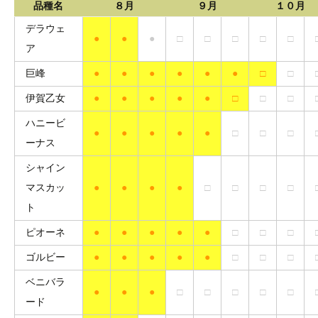
品種名
８月
９月
１０月
デラウェ
●
●
●
□
□
□
□
□
ア
巨峰
●
●
●
●
●
●
□
□
伊賀乙女
●
●
●
●
●
□
□
□
ハニービ
●
●
●
●
●
□
□
□
ーナス
シャイン
マスカッ
●
●
●
●
□
□
□
□
ト
ピオーネ
●
●
●
●
●
□
□
□
ゴルビー
●
●
●
●
●
□
□
□
ベニバラ
●
●
●
□
□
□
□
□
ード