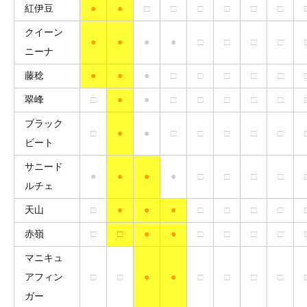
紅伊豆
●
●
□
□
□
□
□
□
クイーン
●
●
●
●
□
□
□
□
ニーナ
藤稔
●
●
●
□
□
□
□
□
翠峰
□
●
●
□
□
□
□
□
ブラック
□
●
●
□
□
□
□
□
ビート
サニード
●
●
●
●
□
□
□
□
ルチェ
天山
□
●
●
●
□
□
□
□
赤嶺
□
□
●
●
□
□
□
□
マニキュ
アフィン
□
□
●
●
□
□
□
□
ガー