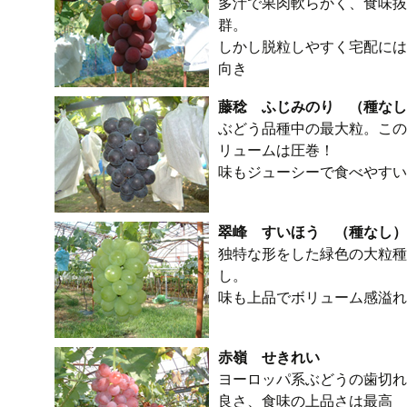
多汁で果肉軟らかく、食味抜
群。
しかし脱粒しやすく宅配には
向き
藤稔 ふじみのり （種なし
ぶどう品種中の最大粒。この
リュームは圧巻！
味もジューシーで食べやすい
翠峰 すいほう （種なし）
独特な形をした緑色の大粒種
し。
味も上品でボリューム感溢れ
赤嶺 せきれい
ヨーロッパ系ぶどうの歯切れ
良さ、食味の上品さは最高