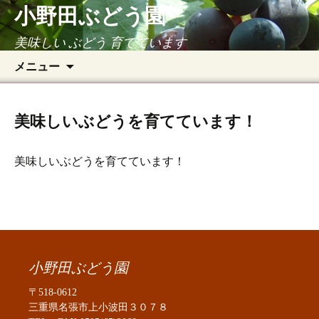
小野田ぶどう園
美味しい ぶどう 育てています
コ
検
メニュー
ン
索:
テ
ン
美味しいぶどうを育てています！
ツ
へ
ス
美味しいぶどうを育てています！
キ
ッ
プ
小野田ぶどう園
〒518-0612
三重県名張市上小波田３０７８